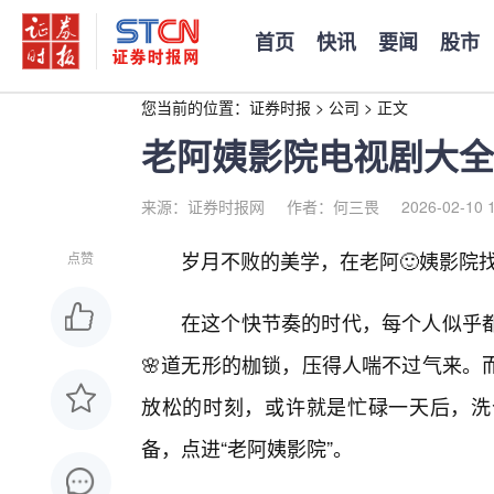
首页
快讯
要闻
股市
您当前的位置：
证券时报
>
公司
>
正文
老阿姨影院电视剧大全
来源：证券时报网
作者：何三畏
2026-02-10 
岁月不败的美学，在老阿🙂姨影院
点赞
在这个快节奏的时代，每个人似乎
🌸道无形的枷锁，压得人喘不过气来。
放松的时刻，或许就是忙碌一天后，洗
备，点进“老阿姨影院”。